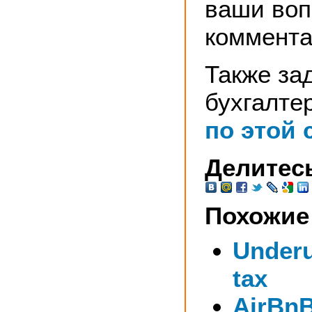
ваши воп
коммента
Также за
бухгалте
по этой 
Делитесь
Похожие
Under
tax
AirBnB