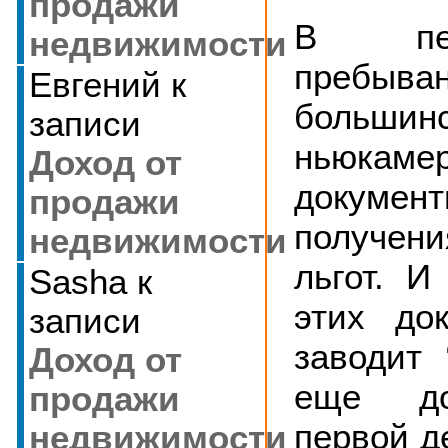
продажи
В пе
недвижимости
пребыва
Евгений
к
большин
записи
ньюкам
Доход от
докум
продажи
получен
недвижимости
льгот. И
Sasha
к
этих до
записи
заводит 
Доход от
еще до
продажи
первой д
недвижимости