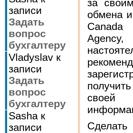
за свои
записи
обмена 
Задать
Canad
вопрос
Agen
бухгалтеру
настояте
Vladyslav
к
реком
записи
зарегис
Задать
получи
вопрос
своей
бухгалтеру
информа
Sasha
к
Сделат
записи