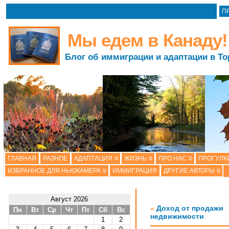
П
Мы едем в Канаду!
Блог об иммиграции и адаптации в То
ГЛАВНАЯ
РАЗНОЕ
АДАПТАЦИЯ
ЖИЗНЬ
ПРО НАС
ПРОГУЛК
ИЗБРАННОЕ ДЛЯ НЬЮКАМЕРА
ИММИГРАЦИЯ
ДРУГИЕ АВТОРЫ
Август 2026
«
Доход от продажи
Пн
Вт
Ср
Чт
Пт
Сб
Вс
недвижимости
1
2