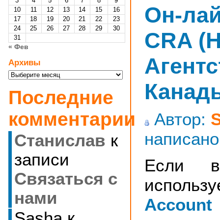
3
4
5
6
7
8
9
Он-лай
10
11
12
13
14
15
16
17
18
19
20
21
22
23
24
25
26
27
28
29
30
CRA (Н
31
« Фев
Агентс
Архивы
Архивы
Канад
Последние
комментарии
Автор:
написано
Станислав
к
записи
Если 
Cвязаться с
испо
нами
Account
Sasha
к