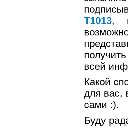
подписы
Т1013
, 
возможн
представ
получит
всей инф
Какой сп
для вас,
сами :).
Буду рад