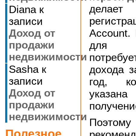
делает
Diana
к
регист
записи
Account.
Доход от
для р
продажи
недвижимости
потреб
дохода 
Sasha
к
записи
год, к
Доход от
указана
продажи
получени
недвижимости
Поэтому
Полезное
рекомен