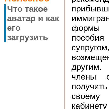
прибывш
Что такое
иммигран
аватар и как
формы 
его
загрузить
пособ
супру
возмещ
другим
члены с
получи
своем
кабинет