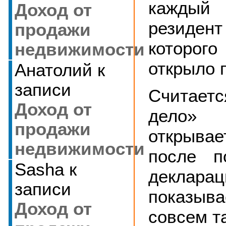
каждый
Доход от
резиден
продажи
которого
недвижимости
открыло 
Анатолий
к
записи
Считаетс
Доход от
дело»
продажи
открыва
недвижимости
после п
Sasha
к
деклара
записи
показыва
Доход от
совсем та