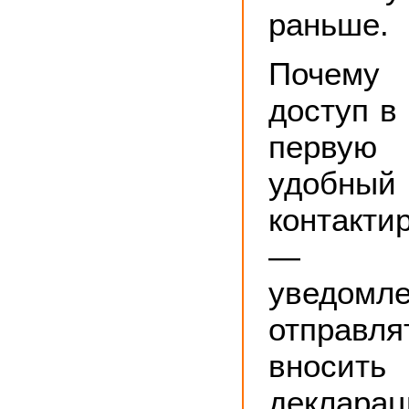
раньше.
Почему 
доступ в
первую 
удобн
контакт
— п
уведо
отправл
вносить
деклара