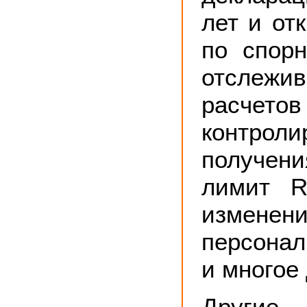
лет и от
по спор
отслежи
расчето
контрол
получен
лимит R
изме
персона
и многое 
Други