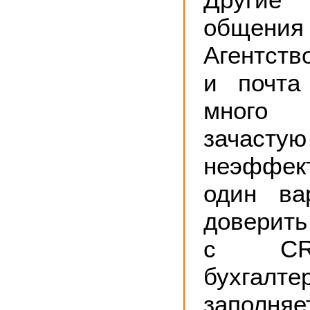
общения
Агентст
и почта
много
зачастую
неэффе
один ва
доверить
с CR
бухгалте
запол