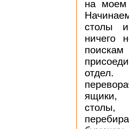
на моем
Начина
столы и
ничего 
поискам
присоед
отд
перевор
ящики,
столы
переби