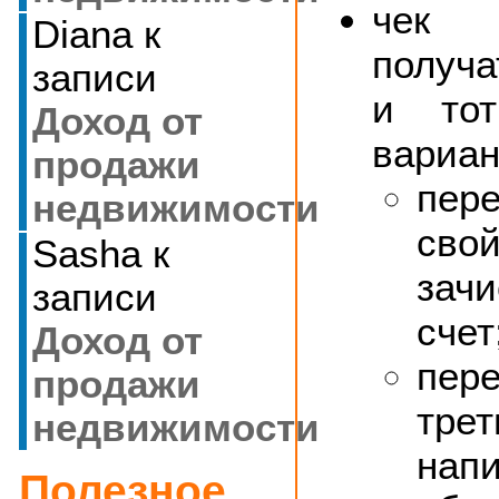
чек 
Diana
к
получ
записи
и то
Доход от
вариан
продажи
пер
недвижимости
сво
Sasha
к
зач
записи
счет
Доход от
пе
продажи
тре
недвижимости
на
Полезное