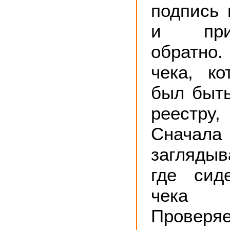
подпись 
и при
обратно.
чека, к
был быть
реестру,
Снача
заглядыв
где сид
чека 
Проверя