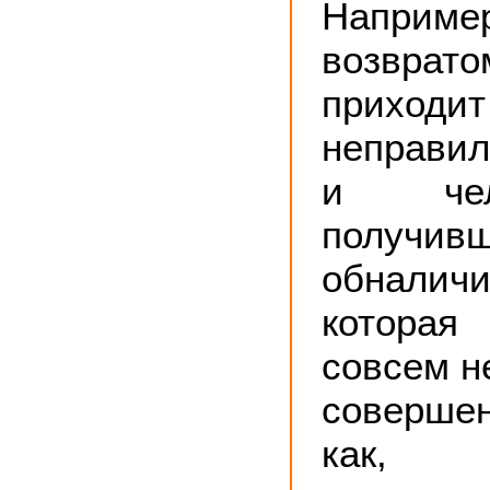
Напри
возвра
прих
неправи
и чел
получив
обналич
котора
совсем не
совершен
как, с