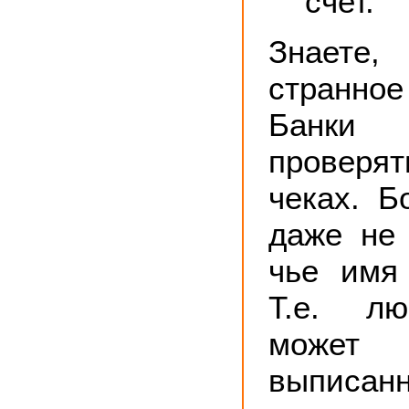
счет.
Знаете
странное
Банки 
проверя
чеках. Б
даже не
чье имя
Т.е. лю
может 
выписан