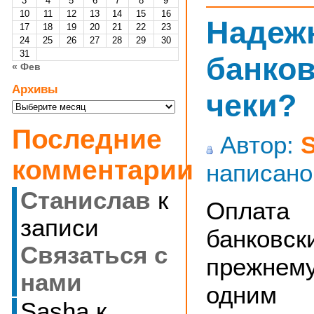
3
4
5
6
7
8
9
10
11
12
13
14
15
16
Надеж
17
18
19
20
21
22
23
24
25
26
27
28
29
30
31
банко
« Фев
Архивы
чеки?
Архивы
Последние
Автор:
комментарии
написано
Станислав
к
Оплата
записи
банковс
Cвязаться с
прежне
нами
одним
Sasha
к