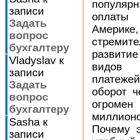
популяр
записи
оплаты
Задать
Америке
вопрос
стремите
бухгалтеру
развити
Vladyslav
к
видов 
записи
платеж
Задать
оборот ч
вопрос
огроме
бухгалтеру
милли
Sasha
к
Почему 
записи