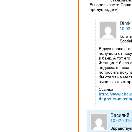
сталкивалс
Вы описываете Саша 
предупредили.
Dimki
10.02.
Кстат
Scotia
В двух словах, 
получила от поку
в банк. А тот его
Женщине было ск
подождать пока 
попросить покуп
бы стали на мес
выписывать втор
Ссылка
http://www.cbc.
deposits-missin
Василий
10.02.2018
Здравствуй