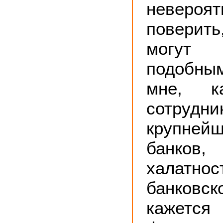
невероя
поверит
могут
подобны
мне, к
сотрудн
крупнейш
банко
халатнос
банковс
кажется