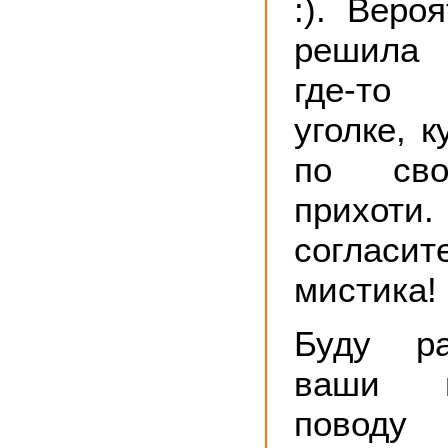
:). Веро
решила
где-то
уголке, к
по сво
прихоти.
соглас
мистика!
Буду ра
ваши 
повод