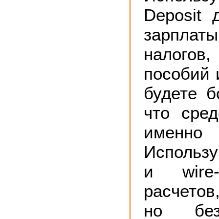
Deposit 
зарплат
налогов
пособий и
будете б
что сред
имен
Использу
и wire-
расчетов
но без