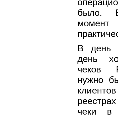
операц
было. 
момен
практиче
В день 
день хо
чеков 
нужно б
клиенто
реестра
чеки в 