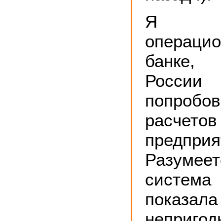
Я р
операц
банке,
Росс
попробо
расчетов
предприя
Разум
систе
показ
непри