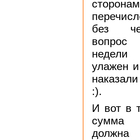
стор
перечис
без че
вопрос
недели 
улажен и
наказал
:).
И вот в т
сумма 
должна