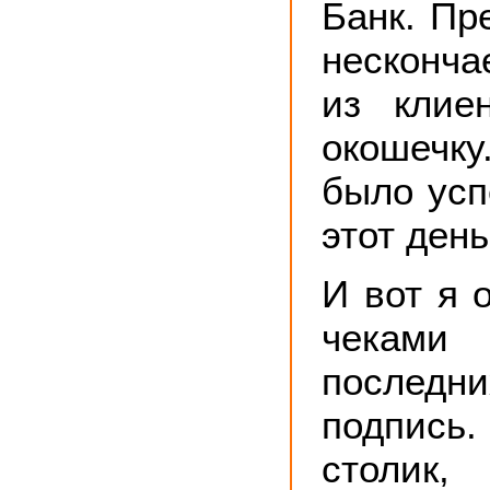
Банк. Пр
несконч
из клие
окошечк
было усп
этот день
И вот я 
чеками
последни
подпись.
столик,