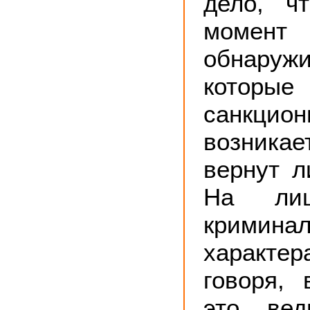
дело, ч
момент
обнаруж
котор
санкцион
возник
вернут л
На лиц
криминал
характе
говоря, 
это ве