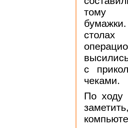
состави
тому 
бумажки
сто
операцио
высились
с прико
чеками.
По ходу 
замет
компью