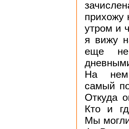
зачисле
прихожу 
утром и 
я вижу н
еще не
дневным
На нем
самый по
Откуда о
Кто и г
Мы могли