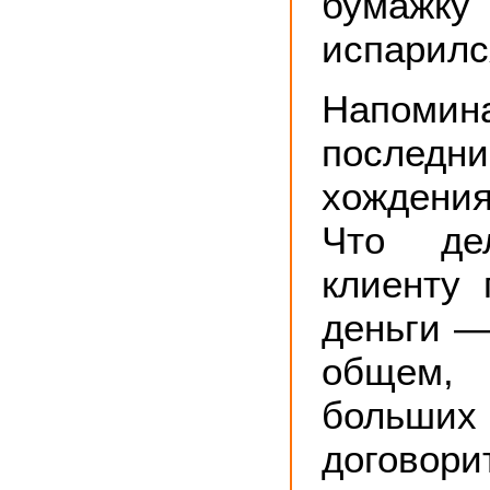
бумажку
испарилс
Напомин
после
хождения
Что де
клиенту 
деньги —
общем,
больш
договори