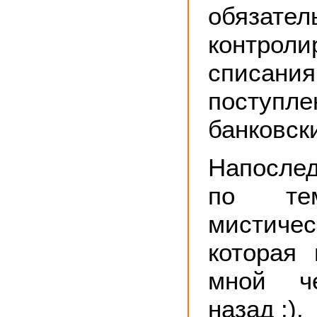
обязател
контроли
спи
поступл
банковски
Напослед
по те
мистиче
которая
мной че
назад :).