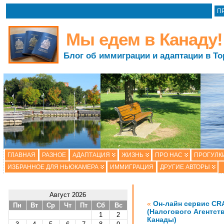
П
Мы едем в Канаду!
Блог об иммиграции и адаптации в То
ГЛАВНАЯ
РАЗНОЕ
АДАПТАЦИЯ
ЖИЗНЬ
ПРО НАС
ПРОГУЛК
ИЗБРАННОЕ ДЛЯ НЬЮКАМЕРА
ИММИГРАЦИЯ
ДРУГИЕ АВТОРЫ
Август 2026
«
Он-лайн сервис CR
Пн
Вт
Ср
Чт
Пт
Сб
Вс
(Налогового Агентст
1
2
Канады)