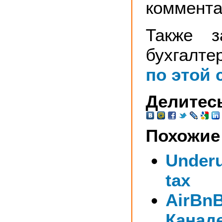
коммента
Также з
бухгалт
по этой 
Делитесь
Похожие
Under
tax
AirBnB
Канад