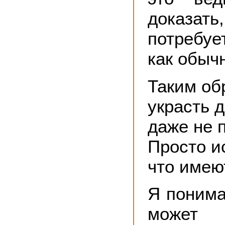
доказат
потребу
как обычн
Таким об
украсть д
даже не 
Просто и
что имею
Я понима
может