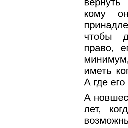
вернуть
кому о
принад
чтобы д
право, е
миниму
иметь ко
А где его
А новшес
лет, ког
возможн