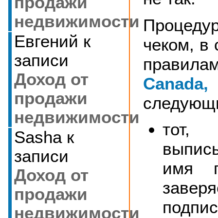
продажи
недвижимости
Процед
Евгений
к
чеком, в 
записи
правил
Доход от
Canada,
продажи
следующи
недвижимости
тот, 
Sasha
к
выпис
записи
имя п
Доход от
завер
продажи
подпис
недвижимости