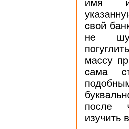
имя и
указанн
свой банк
не шу
погуглит
массу пр
сама ст
подобн
букваль
после 
изучить в