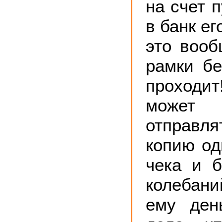
на счет 
в банк е
это вооб
рамки бе
проходи
может
отправля
копию од
чека и б
колебан
ему ден