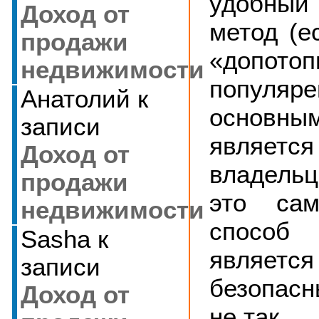
удобны
Доход от
метод (е
продажи
«допото
недвижимости
популяр
Анатолий
к
основн
записи
являетс
Доход от
владель
продажи
это са
недвижимости
способ
Sasha
к
являе
записи
безопас
Доход от
не так.