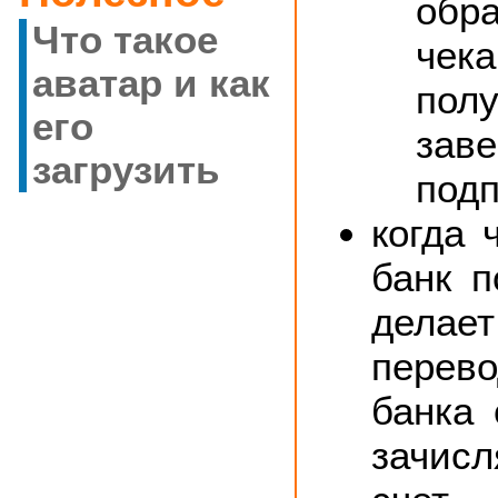
обр
Что такое
ч
аватар и как
по
его
зав
загрузить
под
когда 
банк п
делае
перев
банка 
зачис