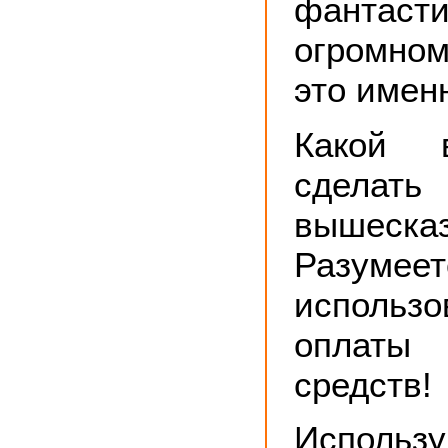
фантас
огромно
это именн
Какой 
сделат
вышесказ
Разумее
использо
оплаты 
средств!
Использ