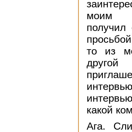
заинтере
моим 
получил 
просьбой
то из м
друго
пригл
интерв
интервь
какой ко
Ага. Сл