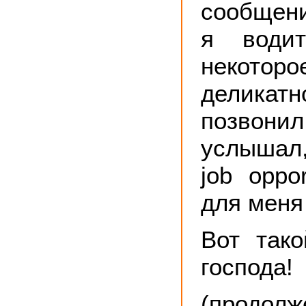
сообщени
я водит
некотор
делик
позвони
услышал
job oppor
для меня
Вот так
господа!
(продолж