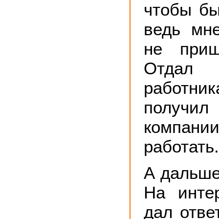
чтобы бы
ведь мн
не приш
Отда
работни
получил
компани
работать.
А дальше
На инте
дал отве