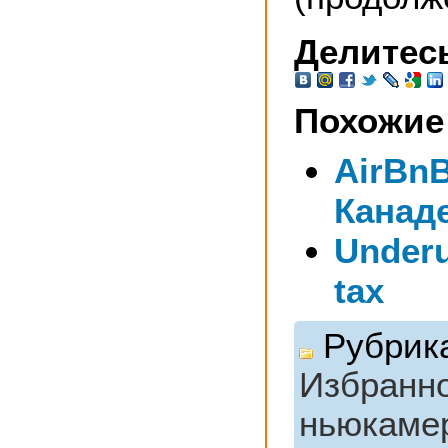
Делитесь
Похожие
AirBnB
Канад
Under
tax
Рубрик
Избранн
ньюкаме