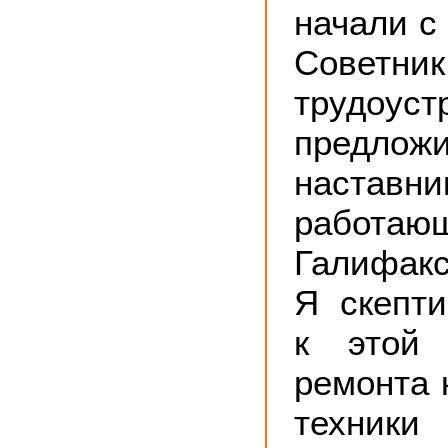
начали с
Сове
трудоуст
предлож
наста
работаю
Галифакс
Я скепти
к этой 
ремонта 
техник