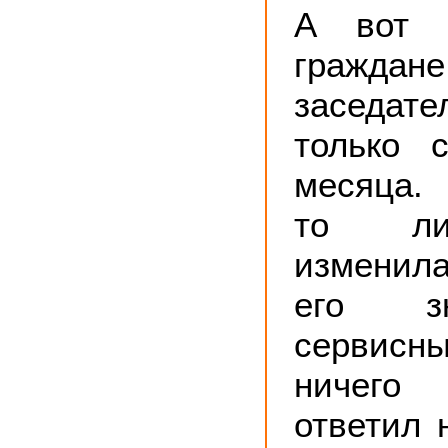
А вот 
граждан
заседат
только 
месяца.
то ли
изменила
его з
сервисн
ничего
ответил 