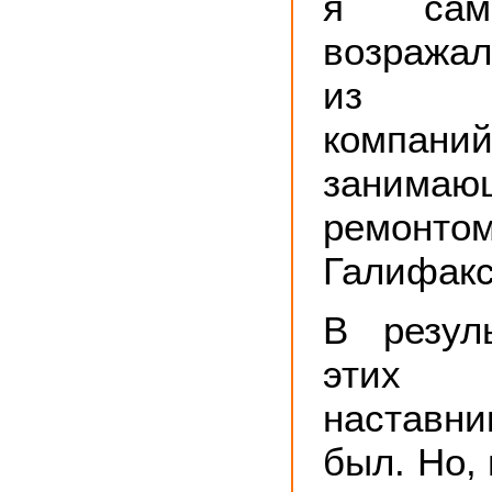
я сам
возражал
из пя
компани
занимаю
ремонтом
Галифакс
В резул
этих 
наставн
был. Но,