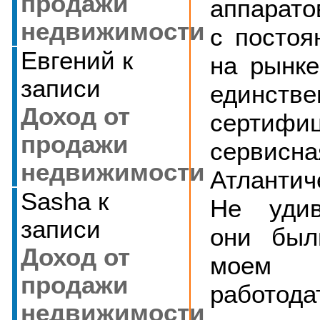
продажи
аппарато
недвижимости
с постоя
Евгений
к
на рынке
записи
единств
Доход от
сертифи
продажи
сервисн
недвижимости
Атлантич
Sasha
к
Не удив
записи
они был
Доход от
моем
продажи
работода
недвижимости