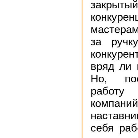
закрыты
конкуре
мастера
за ручк
конкуре
вряд ли к
Но, по
работу
компан
наставн
себя раб