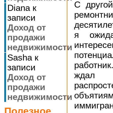
С другой
Diana
к
ремонтни
записи
десятил
Доход от
я ожид
продажи
интере
недвижимости
потенци
Sasha
к
работник.
записи
ждал 
Доход от
распрост
продажи
объятиям
недвижимости
иммигран
Полезное