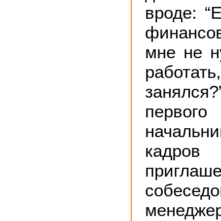
вроде: “
финансов
мне не 
работат
занялс
первого
начальн
кадр
приг
собес
менедже