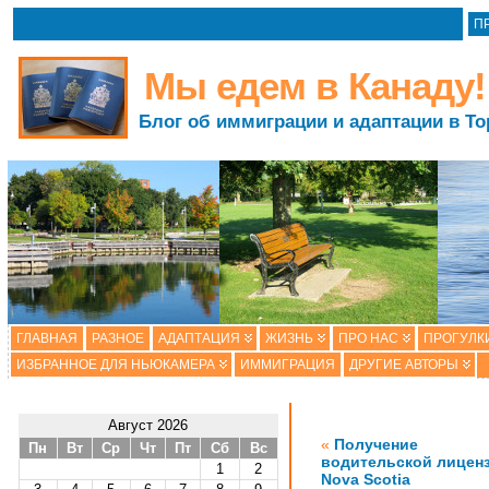
П
Мы едем в Канаду!
Блог об иммиграции и адаптации в То
ГЛАВНАЯ
РАЗНОЕ
АДАПТАЦИЯ
ЖИЗНЬ
ПРО НАС
ПРОГУЛК
ИЗБРАННОЕ ДЛЯ НЬЮКАМЕРА
ИММИГРАЦИЯ
ДРУГИЕ АВТОРЫ
Август 2026
«
Получение
Пн
Вт
Ср
Чт
Пт
Сб
Вс
водительской лицен
1
2
Nova Scotia