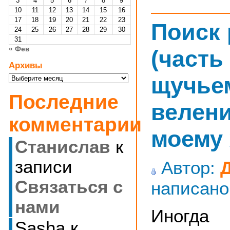
3
4
5
6
7
8
9
10
11
12
13
14
15
16
17
18
19
20
21
22
23
Поиск
24
25
26
27
28
29
30
31
« Фев
(часть 
Архивы
Архивы
щучье
Последние
велени
комментарии
моему
Станислав
к
записи
Автор:
Cвязаться с
написано
нами
Иногда 
Sasha
к