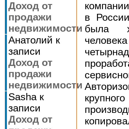
компании
Доход от
в Росси
продажи
недвижимости
была 
человек
Анатолий
к
записи
четырн
Доход от
проработ
продажи
сервис
недвижимости
Авториз
Sasha
к
крупного
записи
производ
Доход от
копирова