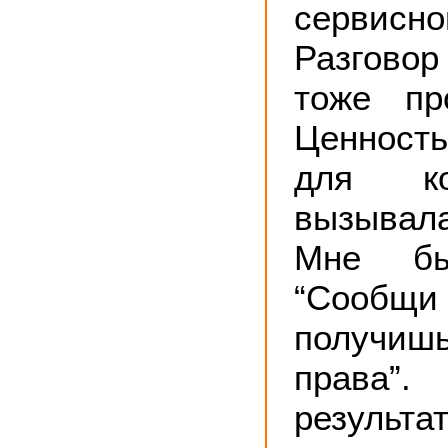
сервисн
Разговор
тоже пр
Ценност
для к
вызывал
Мне бы
“Сообщи 
получишь
права”.
результа