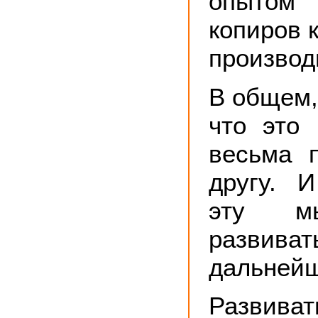
опытом 
копиров к
производ
В общем,
что это
весьма 
другу. 
эту м
развиват
дальнейш
Разви