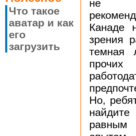
не 
Что такое
рекоме
аватар и как
Канаде 
его
зрения р
загрузить
темная 
прочи
работода
предпоч
Но, ребя
найдит
равны