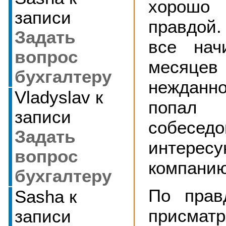
хорошо
записи
правдо
Задать
все нач
вопрос
месяцев 
бухгалтеру
нежданн
Vladyslav
к
поп
записи
собес
Задать
интере
вопрос
компанию
бухгалтеру
По прав
Sasha
к
присматр
записи