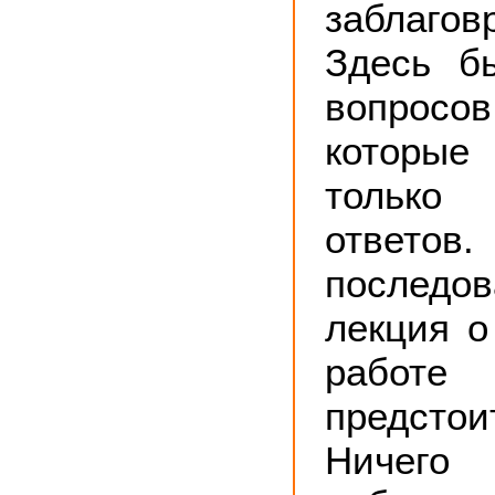
заблагов
Здесь б
вопросо
которы
только 
ответ
последо
лекция о
работе 
предст
Ничего 