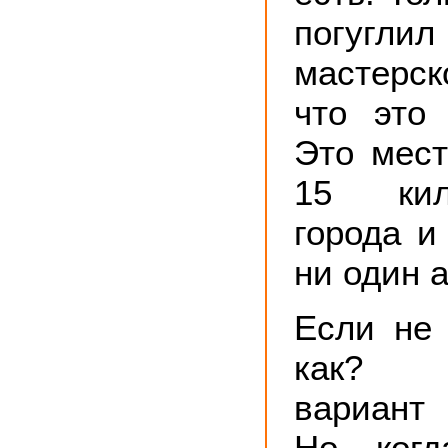
погуг
мастерск
что это
Это мест
15 кил
города и
ни один а
Если не 
как? Е
вариант
Но, ког