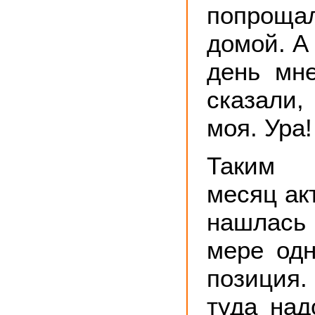
попрощал
домой. А
день мн
сказали,
моя. Ура!
Таким 
месяц ак
нашлась
мере од
позиция.
туда над