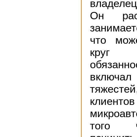
владеле
Он рас
занимает
что мож
кру
обязанн
включ
тяжесте
клиентов
микроавт
того 