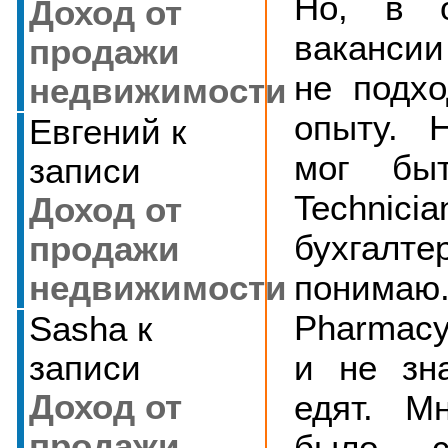
Но, в о
Доход от
ваканси
продажи
не подх
недвижимости
опыту. 
Евгений
к
мог быт
записи
Technic
Доход от
бухгал
продажи
пони
недвижимости
Pharmacy 
Sasha
к
и не зн
записи
едят. М
Доход от
продажи
было с