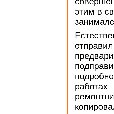
совершен
этим в с
занималс
Естес
отправи
предвар
подправи
подробн
работах
ремонтни
копирова