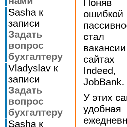
нами
Поняв
Sasha
к
ошиб
записи
пассивно
Задать
стал 
вопрос
вакансии
бухгалтеру
сайтах
Vladyslav
к
Indeed,
записи
JobBank.
Задать
У этих са
вопрос
удобная
бухгалтеру
ежеднев
Sasha
к