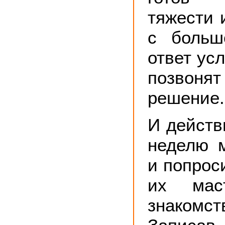
тяжести 
с больш
ответ ус
позвонят
решение.
И действ
неделю 
и попрос
их мас
знакомст