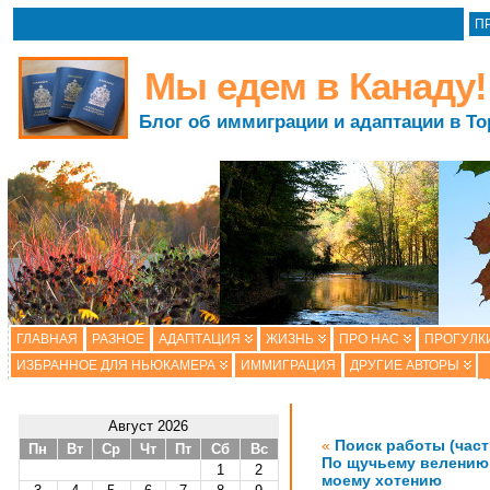
П
Мы едем в Канаду!
Блог об иммиграции и адаптации в То
ГЛАВНАЯ
РАЗНОЕ
АДАПТАЦИЯ
ЖИЗНЬ
ПРО НАС
ПРОГУЛК
ИЗБРАННОЕ ДЛЯ НЬЮКАМЕРА
ИММИГРАЦИЯ
ДРУГИЕ АВТОРЫ
Август 2026
«
Поиск работы (часть
Пн
Вт
Ср
Чт
Пт
Сб
Вс
По щучьему велению,
1
2
моему хотению