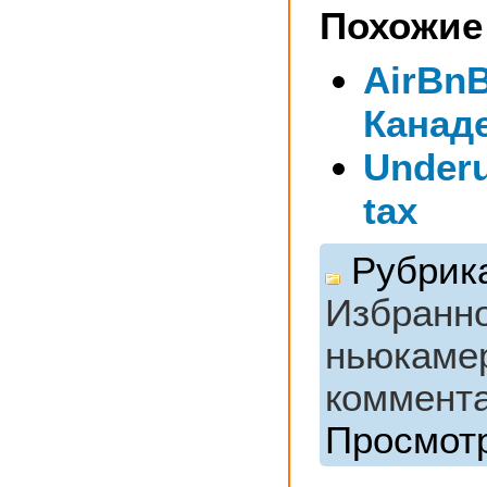
Похожие
AirBnB
Канад
Under
tax
Рубрик
Избранн
ньюкаме
коммента
Просмотр