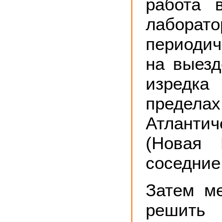
работа 
лаборато
периоди
на выезд
изредк
пределах
Атланти
(Новая 
соседние
Затем м
решить