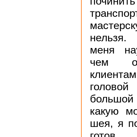
починит
трансп
мастерс
нельзя.
меня на
чем о
клиент
голов
большой
какую м
шея, я п
готов