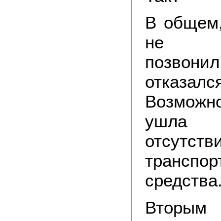
В общем,
не сл
позво
отказался
Возможно
ушла 
отсутств
транспор
средства
Вторым