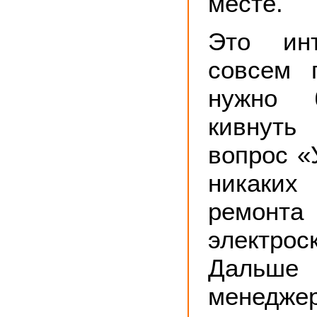
месте.
Это ин
совсем 
нужно 
кивнуть
вопрос «
никак
ремонта
электроск
Дальш
менед