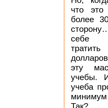
что это
более 3
сторону
себе 
трати
долларов
эту мас
учебы. 
учеба пр
минимум
Так?