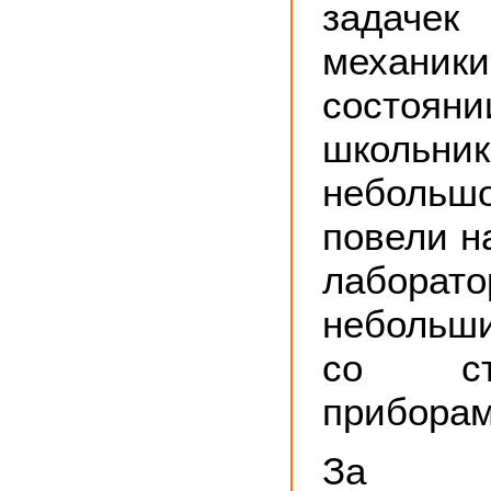
задачек
механик
состояни
школьник
небольшо
повели н
лабора
небольш
со ст
приборам
За 