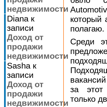
недвижимости
Automoti
Diana
к
который 
записи
полагаю.
Доход от
Среди э
продажи
предлож
недвижимости
подхо
Sasha
к
Подхо
записи
ваканси
Доход от
за этот
продажи
только дв
недвижимости