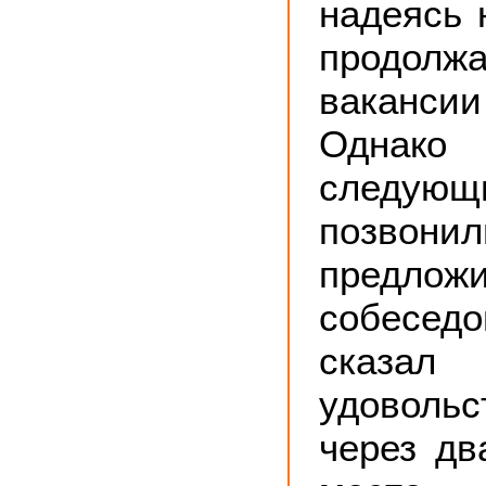
надеясь н
продол
ваканси
Однак
следующ
позв
предлож
собесе
сказал 
удоволь
через дв