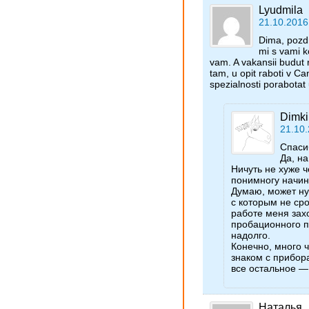
Lyudmila
21.10.2016
Dima, pozdr
mi s vami k
vam. A vakansii budut 
tam, u opit raboti v C
spezialnosti porabotat 
Dimki
21.10.
Спаси
Да, на
Ничуть не хуже ч
понимногу начин
Думаю, может ну
с которым не ср
работе меня зах
пробационного п
надолго.
Конечно, много ч
знаком с прибор
все остальное —
Наталья