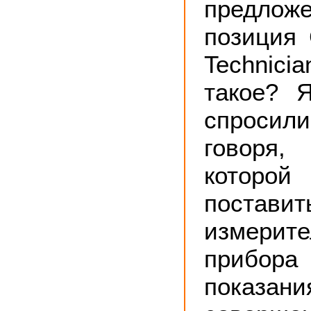
предло
позиция C
Technic
такое? 
спросили
говоря
которо
поставит
измерит
прибора 
пока