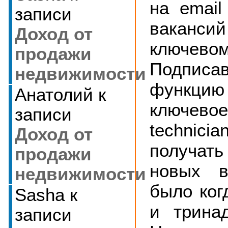
на email
записи
вакансий
Доход от
ключев
продажи
Подписа
недвижимости
функци
Анатолий
к
ключе
записи
technic
Доход от
получать
продажи
новых в
недвижимости
было когд
Sasha
к
и трина
записи