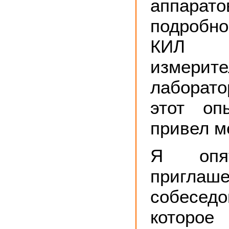
аппарат
подробно
КИЛ (к
измерите
лаборат
этот оп
привел ме
Я опя
пригл
собесе
которо