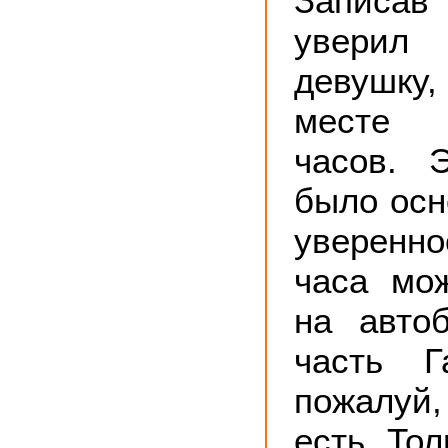
Записа
уверил
девушку
месте 
часов. 
было осн
увереннос
часа мо
на авто
часть Г
пожалуй
есть. Тол