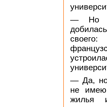
универси
— Но 
добила
своег
франц
устроила
универси
— Да, но
не имею
жилья и