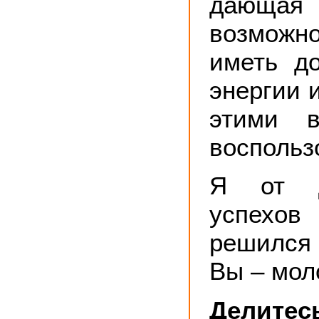
дающ
возможно
иметь до
энергии и
этими в
воспольз
Я от 
успехо
решился
Вы – мол
Делитесь