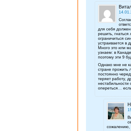
Вита
14.01.
Согла
ответ
для себя должен
решить, гнаться 
ограничиться си
устраивается в д
Много это или м
узнаем: в Канаде
поэтому эти 9 бу
Однако мне не ка
стране прожить 
постоянно череду
теряет работу, д
нестабильности о
опереться… если 
Н
1
В
с
сожалению, 