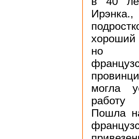
в 40 ле
Ирэнка.
подрос
хороший
но 
франц
провинц
могла у
работу 
Пошла н
француз
привезе