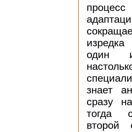
процесс
адаптаци
сокраща
изредка
один и
настол
специали
знает ан
сразу на
тогда с
второй 