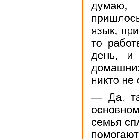
думаю
пришло
язык, при
то работ
день, и
домашни
никто не
— Да, т
основно
семья сп
помогаю