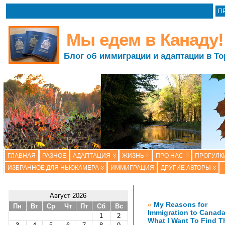
П
Мы едем в Канаду!
Блог об иммиграции и адаптации в То
ГЛАВНАЯ
РАЗНОЕ
АДАПТАЦИЯ
ЖИЗНЬ
ПРО НАС
ПРОГУЛК
ИЗБРАННОЕ ДЛЯ НЬЮКАМЕРА
ИММИГРАЦИЯ
ДРУГИЕ АВТОРЫ
Август 2026
«
My Reasons for
Пн
Вт
Ср
Чт
Пт
Сб
Вс
Immigration to Canad
1
2
What I Want To Find T