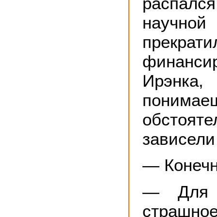
распа
научной
прекрати
финансир
Ирэнка
понимае
обстоя
зависели 
— Конечн
— Для 
стр