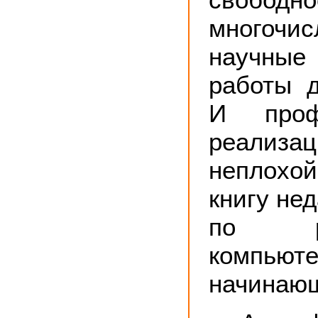
многочис
научны
работы д
И профе
реали
неплохо
книгу не
по р
компь
начинающ