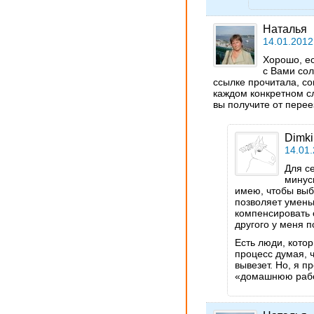
Наталья
14.01.2012
Хорошо, ес
с Вами со
ссылке прочитала, сог
каждом конкретном с
вы получите от перее
Dimki
14.01.
Для с
минус
имею, чтобы выб
позволяет умень
компенсировать 
другого у меня 
Есть люди, кото
процесс думая, ч
вывезет. Но, я 
«домашнюю рабо