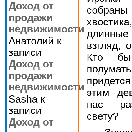
Доход от
собра
продажи
хвостик
недвижимости
длинные
Анатолий
к
взгляд, 
записи
Кто бы
Доход от
подума
продажи
придет
недвижимости
этим де
Sasha
к
нас ра
записи
свету?
Доход от