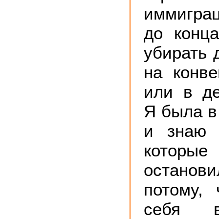
иммигра
до конц
убирать 
на конв
или в де
Я была в
и знаю 
которы
остано
потому,
себя 