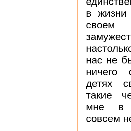
единстве
в жизни
своем
замужес
настоль
нас не б
ничего 
детях с
такие ч
мне в 
совсем н