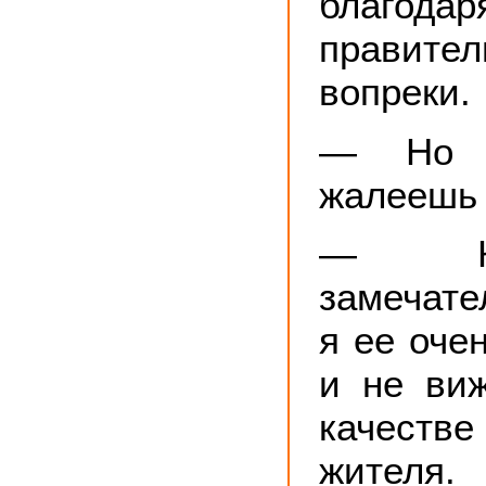
благода
правит
вопреки.
— Но в
жалеешь 
— К
замечате
я ее оче
и не ви
качеств
жителя