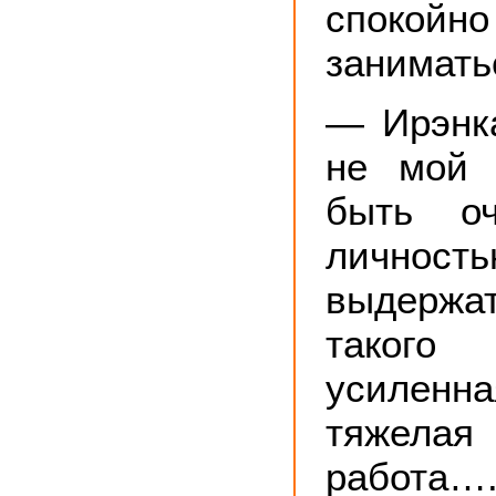
спокойн
занимать
— Ирэнка
не мой 
быть оч
личнос
выдержа
такого
усилен
тяжелая
работа…