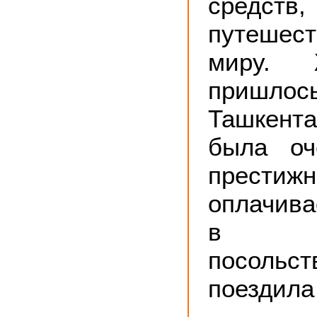
средс
путеше
миру. 
пришлос
Ташкент
была оч
прес
оплачива
в аме
посольст
поездила