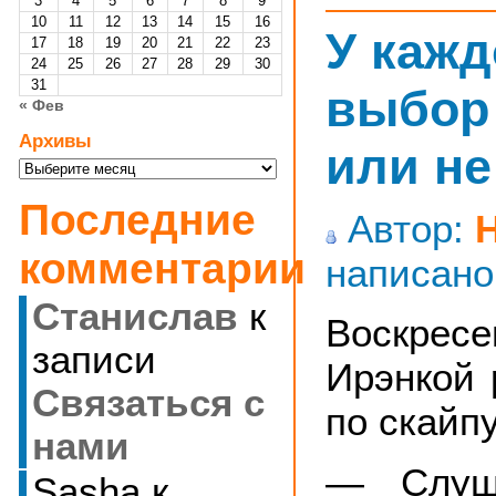
3
4
5
6
7
8
9
10
11
12
13
14
15
16
У кажд
17
18
19
20
21
22
23
24
25
26
27
28
29
30
31
выбор
« Фев
Архивы
или не
Архивы
Последние
Автор:
комментарии
написано
Станислав
к
Воскре
записи
Ирэнкой 
Cвязаться с
по скайпу
нами
— Слуша
Sasha
к