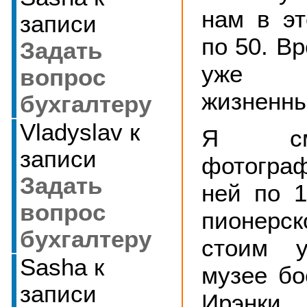
нам в эт
записи
по 50. В
Задать
уже 
вопрос
жизненны
бухгалтеру
Vladyslav
к
Я см
записи
фотограф
Задать
ней по 
вопрос
пионер
бухгалтеру
стоим 
Sasha
к
музее бо
записи
Ирэнк