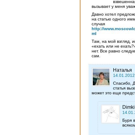
взвешенная
вызывает у меня ува
Давно хотел предлож
на статью одного им
случая
http://www.moscowlo
ml
Там, на мой взгляд, 
«ехать или не ехать?
нет. Все равно следу
сам.
Наталья
14.01.2012
Спасибо, Д
статья выз
может это еще предс
Dimki
14.01.
Буря
всяко