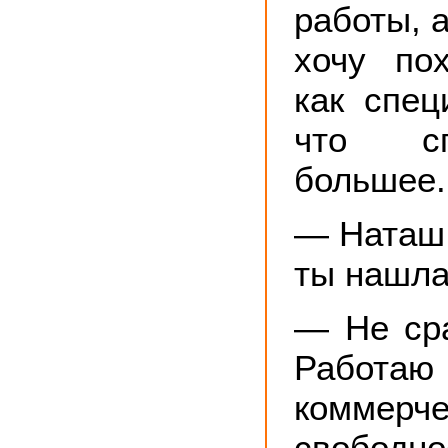
работы, а
хочу по
как спец
что с
большее.
— Наташ,
ты нашла
— Не сра
Раб
коммерче
свободн