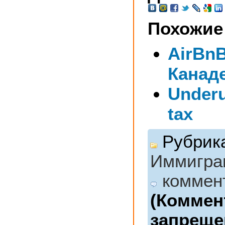
Похожие
AirBnB
Канад
Under
tax
Рубрик
Иммигра
коммен
(Коммен
запреще