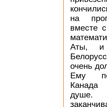
кончилис
на проп
вместе 
математ
Аты, и
Белору
очень дол
Ему п
Канада
душе.
заканчив