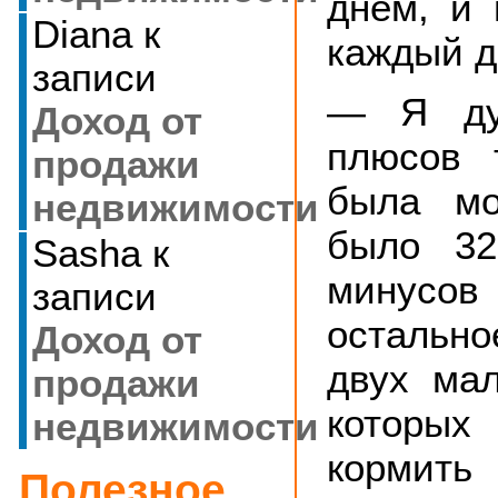
днем, и 
Diana
к
каждый д
записи
— Я ду
Доход от
плюсов 
продажи
была мо
недвижимости
было 32
Sasha
к
минус
записи
остальн
Доход от
двух мал
продажи
которы
недвижимости
кормить
Полезное