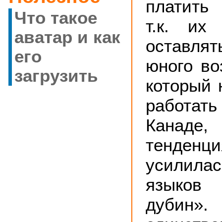
платить
Что такое
т.к. их
аватар и как
оставлят
его
юного во
загрузить
который 
работать 
Канаде,
тенден
усилилас
языков
дубин