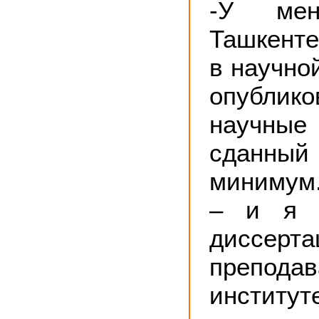
-У ме
Ташкент
в научно
опублико
научны
сданный
минимум
– и я 
диссерт
препо
инстит