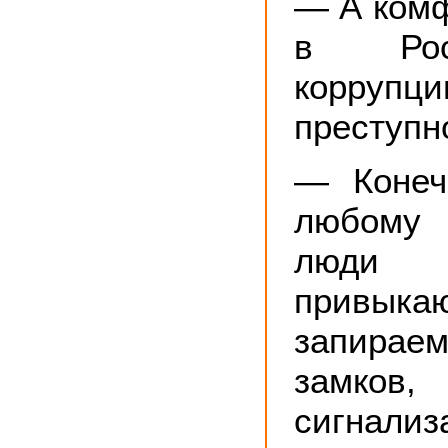
— А комф
в Рос
корр
преступн
— Конеч
любому 
люди 
привыка
запирае
замков
сигнал