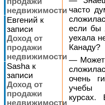
— Знаеш
продажи
часто ду
недвижимости
сложила
Евгений
к
если бы 
записи
уехала не
Доход от
Канаду?
продажи
недвижимости
— Может
Sasha
к
сложила
записи
очень г
Доход от
учебы
продажи
курсах.
недвижимости