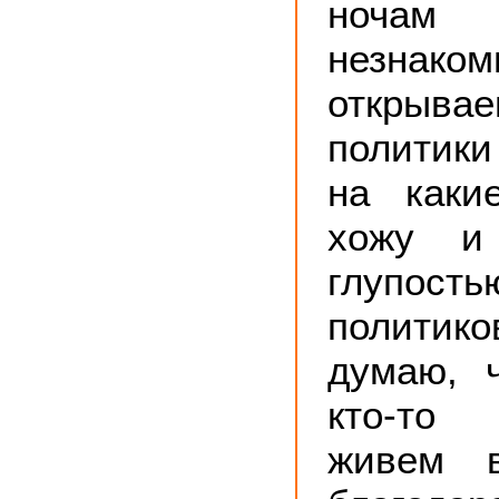
ночам 
незнако
открыва
политики
на каки
хожу и
глупост
политик
думаю, 
кто-то
живем 