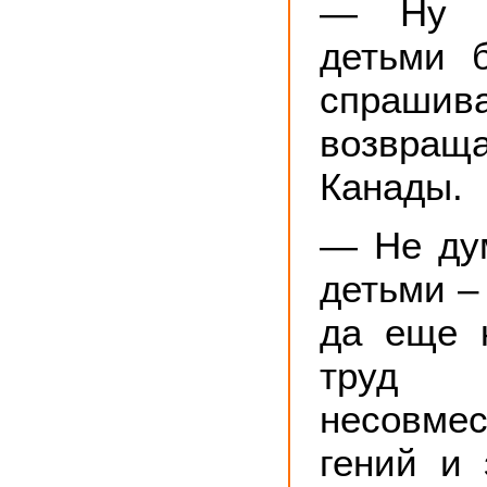
— Ну 
детьми 
спрашив
возвращ
Канады.
— Не ду
детьми – 
да еще 
тру
несовм
гений и 