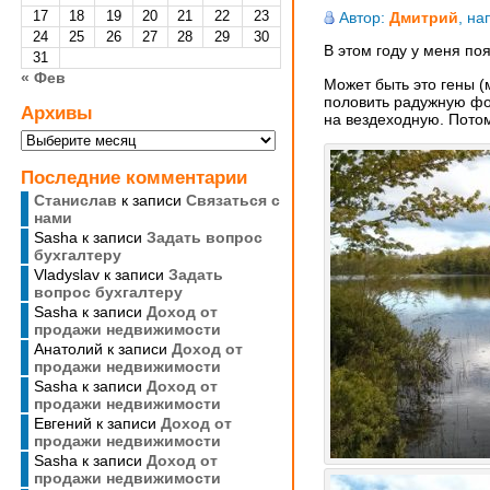
17
18
19
20
21
22
23
Автор:
Дмитрий
, на
24
25
26
27
28
29
30
В этом году у меня по
31
« Фев
Может быть это гены (
половить радужную фор
Архивы
на вездеходную. Потом
Архивы
Последние комментарии
Станислав
к записи
Cвязаться с
нами
Sasha
к записи
Задать вопрос
бухгалтеру
Vladyslav
к записи
Задать
вопрос бухгалтеру
Sasha
к записи
Доход от
продажи недвижимости
Анатолий
к записи
Доход от
продажи недвижимости
Sasha
к записи
Доход от
продажи недвижимости
Евгений
к записи
Доход от
продажи недвижимости
Sasha
к записи
Доход от
продажи недвижимости