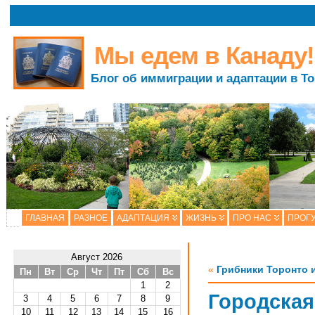
Мы едем в Канаду!
Блог об иммиграции и адаптации в Т
ГЛАВНАЯ
РАЗНОЕ
АДАПТАЦИЯ
ЖИЗНЬ
ПРО НАС
ПРОГУ
Август 2026
«
Грибники Торонто 
Пн
Вт
Ср
Чт
Пт
Сб
Вс
1
2
Городская
3
4
5
6
7
8
9
10
11
12
13
14
15
16