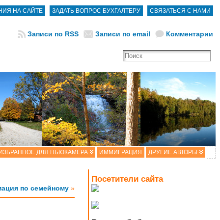
НИЯ НА САЙТЕ
ЗАДАТЬ ВОПРОС БУХГАЛТЕРУ
CВЯЗАТЬСЯ С НАМИ
Записи по RSS
Записи по email
Комментарии
ИЗБРАННОЕ ДЛЯ НЬЮКАМЕРА
ИММИГРАЦИЯ
ДРУГИЕ АВТОРЫ
Посетители сайта
ация по семейному
»