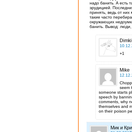
надо банить. А есть 
эрудицией. Последни
принять, ведь от них
такие часто перебираю
окружающих недоумк
банить. Вывод: люди,
Dimki
10.12.
+1
Mike
12.12.
Choppi
seem t
someone starts pl
speech by banning
comments, why not
themselves and m
on their poison p
Мик и Кри