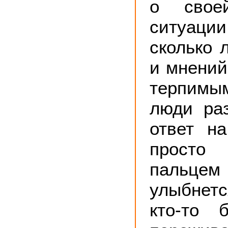
о своей
ситуац
сколько 
и мнений
терпимы
люди раз
ответ н
прост
пальце
улыбнетс
кто-то 