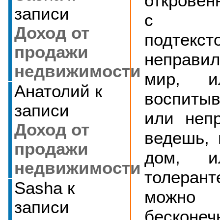
откровен
записи
с не
Доход от
подтекс
продажи
неправи
недвижимости
мир, 
Анатолий
к
воспиты
записи
или неп
Доход от
ведешь, 
продажи
дом, и
недвижимости
толеран
Sasha
к
можно 
записи
бесконеч