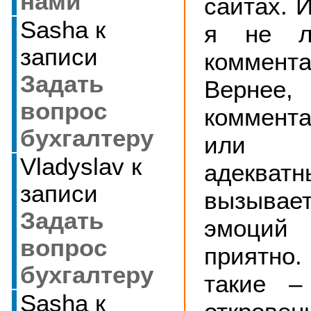
нами
сайтах.
И
Sasha
к
я не л
записи
коммент
Задать
Верн
вопрос
коммент
бухгалтеру
или
Vladyslav
к
адекватн
записи
вызывае
Задать
эмоци
вопрос
приятн
бухгалтеру
такие –
Sasha
к