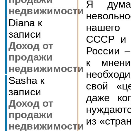
Я дума
недвижимости
невольн
Diana
к
нашего
записи
СССР и 
Доход от
России –
продажи
к мнени
недвижимости
необход
Sasha
к
свой «ц
записи
даже ко
Доход от
нуждают
продажи
из «стра
недвижимости