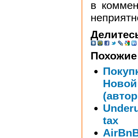
в коммен
неприятн
Делитесь
Похожие
Покуп
Новой
(авто
Under
tax
AirBnB