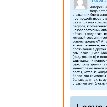
21.09.2017
Интересны
тогда оста
статьи или блога изн
противодействовать 
раз и признак совков
ресурсе, к сожалению
некооперативных авто
обязаны подпевать в
который возомнил се
советы вредные? А та
новоиспеченные, не 
проживания в другой 
сомневающимся. Молч
(надеюсь не я) и ост
задуматься и попрос
свою точку зрения, а
мелких пакостников ил
посты, которые конф
более, что комменты 
больше для тех, кому
статьями или блогами.