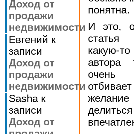
Доход от
понятна.
продажи
И это, 
недвижимости
статья 
Евгений
к
какую-т
записи
автора 
Доход от
очень
продажи
отбив
недвижимости
желан
Sasha
к
делиться
записи
впечатле
Доход от
продажи