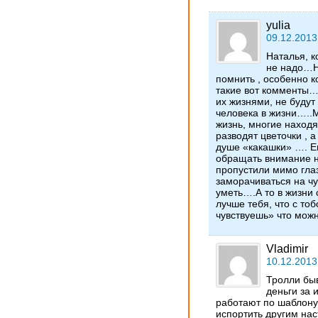
yulia
09.12.2013
Наталья, 
не надо…Н
помнить , особенно к
такие вот комменты…ч
их жизнями, не будут 
человека в жизни…..М
жизнь, многие находя
разводят цветочки , а
душе «какашки» …. Е
обращать внимание 
пропустили мимо гла
заморачиваться на ч
уметь….А то в жизни
лучше тебя, что с то
чувствуешь» что можн
Vladimir
10.12.2013
Тролли бы
деньги за 
работают по шаблону,
испортить другим нас