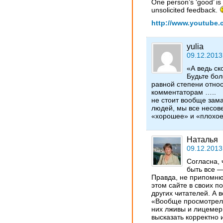
One person’s ‘good’ is 
unsolicited feedback.
http://www.youtube
yulia
09.12.2013
«А ведь ск
Будьте бол
равной степени относя
комментаторам …..
не стоит вообще зам
людей, мы все несове
«хорошее» и «плохо
Наталья
09.12.2013
Согласна,
быть все —
Правда, не припомню,
этом сайте в своих п
других читателей. А 
«Вообще просмотрел
них лживы и лицемер
высказать корректно 