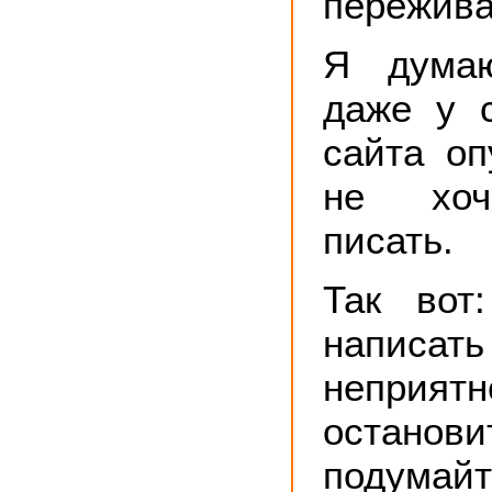
пережива
Я думаю
даже у 
сайта оп
не хоч
писать.
Так вот
напис
неприятн
остан
подумай