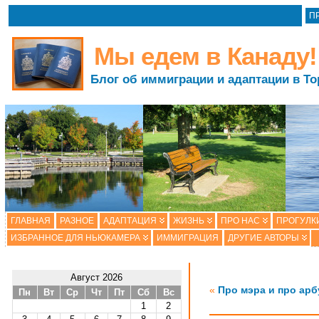
П
Мы едем в Канаду!
Блог об иммиграции и адаптации в То
ГЛАВНАЯ
РАЗНОЕ
АДАПТАЦИЯ
ЖИЗНЬ
ПРО НАС
ПРОГУЛК
ИЗБРАННОЕ ДЛЯ НЬЮКАМЕРА
ИММИГРАЦИЯ
ДРУГИЕ АВТОРЫ
Август 2026
«
Про мэра и про ар
Пн
Вт
Ср
Чт
Пт
Сб
Вс
1
2