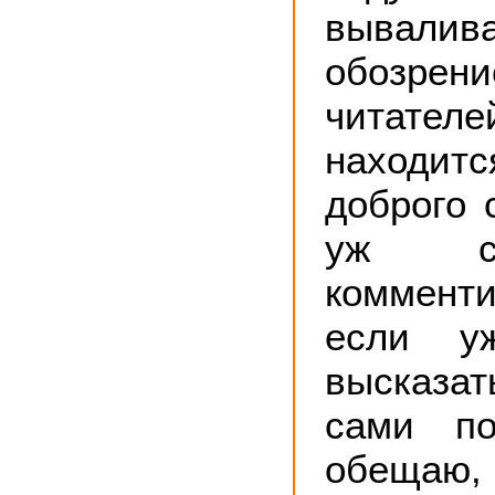
вывали
обозрен
читател
наход
доброго 
уж с
коммент
если у
высказат
сами по
обещаю, 