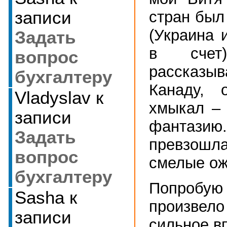
стран был
записи
(Украина 
Задать
в счет
вопрос
рассказ
бухгалтеру
Канаду, 
Vladyslav
к
хмыкал – 
записи
фантазию.
Задать
превзош
вопрос
смелые ож
бухгалтеру
Попробую 
Sasha
к
произвело
записи
сильное в