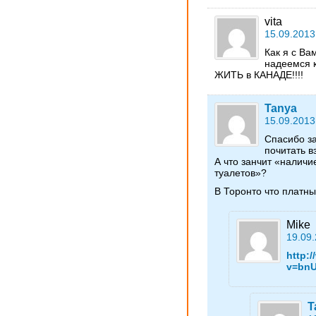
vita
15.09.2013
Как я с В
надеемся 
ЖИТЬ в КАНАДЕ!!!!
Tanya
15.09.2013
Спасибо за
почитать в
А что занчит «наличи
туалетов»?
В Торонто что платн
Mike
19.09.
http:
v=bn
T