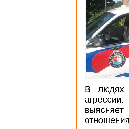
В людях 
агресси
выясня
отношения