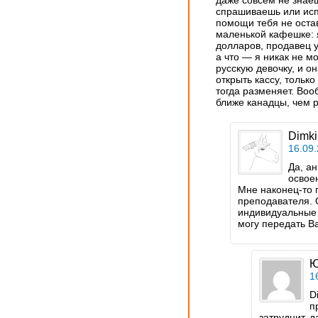
даже совсем не знаеш
спрашиваешь или исп
помощи тебя не оста
маленькой кафешке: 
долларов, продавец у
а что — я никак не м
русскую девочку, и о
открыть кассу, только 
тогда разменяет. Воо
ближе канадцы, чем 
Dimki
16.09.
Да, а
освоен
Мне наконец-то 
преподавателя. 
индивидуальные 
могу передать Ва
Ю
1
D
п
затруднит, д