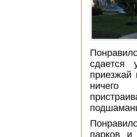
Понрави
сдается 
приезжай 
ничего 
пристраив
подшамани
Понрави
парков и 