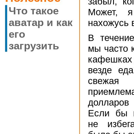
забыл, ко
Что такое
Может, 
аватар и как
нахожусь 
его
В течение
загрузить
мы часто 
кафешка
везде еда
свежа
приемлема
долларо
Если бы 
не избег