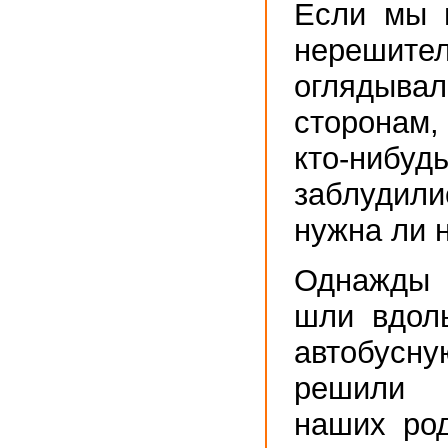
Если мы 
нерешите
огляд
сторонам
кто-нибуд
заблудил
нужна ли 
Однажды
шли вдол
автобусну
решили 
наших род