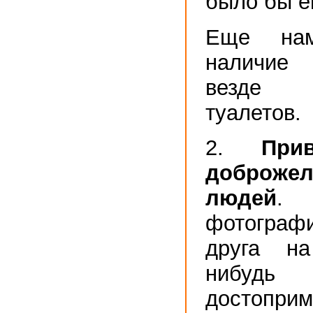
было бы е
Еще нам
наличие
везде 
туалетов.
2.
При
доброжел
людей
.
фотогра
друга н
нибудь
достоприм