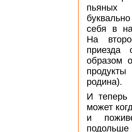
пьяных
буквальн
себя в на
На втор
приезда 
образом о
продукты
родина).
И теперь 
может ког
и пожив
подольш