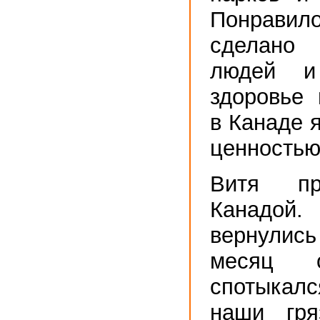
Понрави
сделано
людей и
здоровье 
в Канаде 
ценностью
Витя пр
Канадо
вернулись
месяц о
спотыкал
наши гр