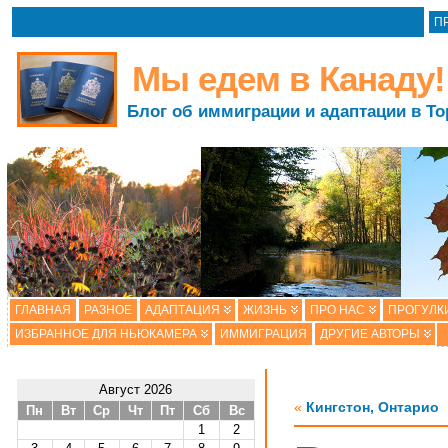
П
Мы едем в Канаду!
Блог об иммиграции и адаптации в То
ГЛАВНАЯ
РАЗНОЕ
АДАПТАЦИЯ
ЖИЗНЬ
ПРО НАС
ПРОГУЛК
ИЗБРАННОЕ ДЛЯ НЬЮКАМЕРА
ИММИГРАЦИЯ
ДРУГИЕ АВТОРЫ
Август 2026
«
Кингстон, Онтарио
Пн
Вт
Ср
Чт
Пт
Сб
Вс
1
2