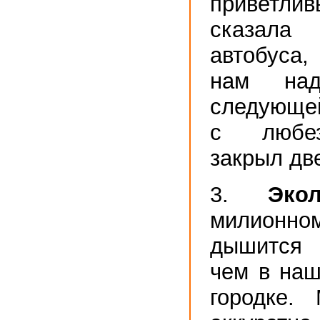
приветл
сказал
автобуса,
нам на
следующей
с любез
закрыл две
3.
Экол
милион
дышится 
чем в наш
городке.