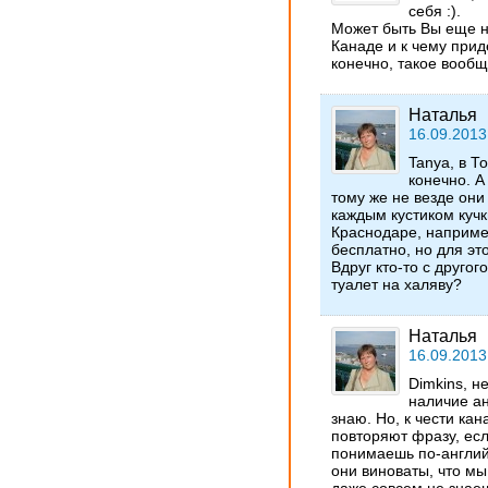
себя :).
Может быть Вы еще н
Канаде и к чему прид
конечно, такое вооб
Наталья
16.09.2013
Tanya, в Т
конечно. 
тому же не везде они
каждым кустиком кучк
Краснодаре, наприме
бесплатно, но для эт
Вдруг кто-то с другог
туалет на халяву?
Наталья
16.09.2013
Dimkins, н
наличие ан
знаю. Но, к чести кан
повторяют фразу, есл
понимаешь по-англий
они виноваты, что мы