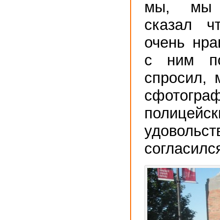
мы, мы 
сказал ч
очень нра
с ним по
спросил, 
сфотограф
полиц
удовольст
согласилс