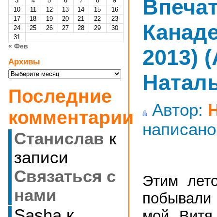
Впечат
3
4
5
6
7
8
9
10
11
12
13
14
15
16
17
18
19
20
21
22
23
Канаде
24
25
26
27
28
29
30
31
« Фев
2013) 
Архивы
Архивы
Наталь
Последние
Автор:
комментарии
написано
Станислав
к
записи
Cвязаться с
Этим лет
нами
побывали 
Sasha
к
мой Витя