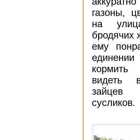
аккуратно
газоны, ц
на улица
бродячих 
ему понр
единени
кормить
видеть 
зайцев
сусликов.