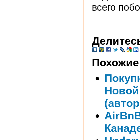
всего поб
Делитесь
Похожие
Покуп
Новой
(авто
AirBnB
Канад