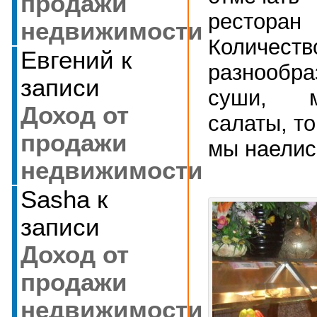
продажи
рестора
недвижимости
Количе
Евгений
к
разнообра
записи
суши, м
Доход от
салаты, т
продажи
мы наелис
недвижимости
Sasha
к
записи
Доход от
продажи
недвижимости