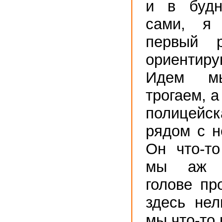
и в будн
сами, я
первый 
ориентиру
Идем м
трогаем, а
полицей
рядом с н
Он что-то
мы аж в
голове пр
здесь нел
мы что-то