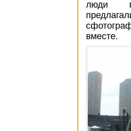
люди п
предлагал
сфотогр
вместе.