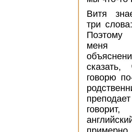
Витя знае
три слова
Поэтому
меня 
объясне
сказать,
говорю по
родстве
преподае
говори
английс
примерно 