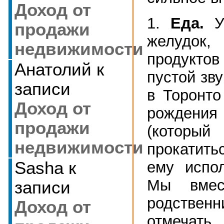
Доход от
1.
Еда.
У
продажи
желудок
недвижимости
продукто
Анатолий
к
пустой зв
записи
в Торонто
Доход от
рождени
продажи
(кото
недвижимости
прокатит
ему испол
Sasha
к
Мы вмес
записи
родстве
Доход от
отмечать