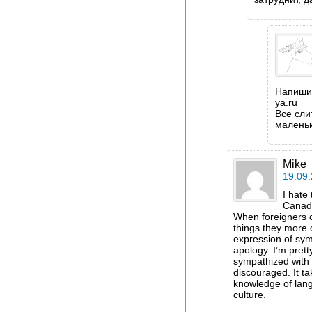
Напишит
ya.ru
Все сли
маленьк
Mike
19.09.
I hate 
Canadia
When foreigners 
things they more 
expression of sym
apology. I’m pret
sympathized with y
discouraged. It t
knowledge of lang
culture.