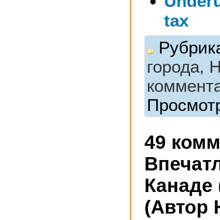
Under
tax
Рубрик
города,
Н
коммент
Просмотр
49 ком
Впечат
Канаде 
(Автор 