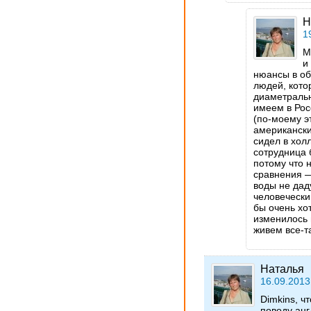
Н
1
M
и
нюансы в об
людей, кото
диаметральн
имеем в Рос
(по-моему э
американски
сидел в хол
сотрудница 
потому что 
сравнения —
воды не даду
человечески
бы очень хот
изменилось 
живем все-та
Наталья
16.09.2013
Dimkins, ч
поводу анг