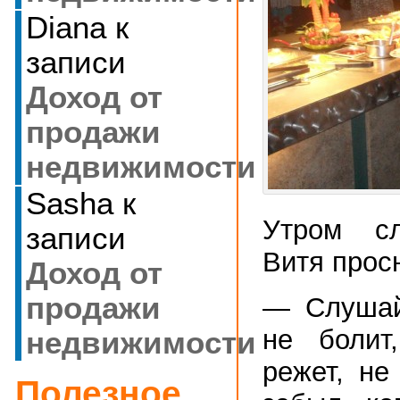
Diana
к
записи
Доход от
продажи
недвижимости
Sasha
к
Утром с
записи
Витя просн
Доход от
продажи
— Слушай
не болит
недвижимости
режет, не
Полезное