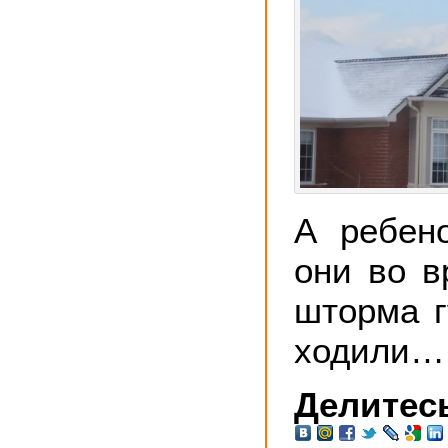
А ребено
они во в
шторма г
ходили…
Делитесь