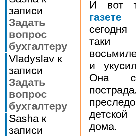
И вот т
записи
газете
ч
Задать
сегодня
вопрос
таки 
бухгалтеру
восьмил
Vladyslav
к
и укуси
записи
Она с
Задать
пострад
вопрос
пресле
бухгалтеру
детской
Sasha
к
дома. 
записи