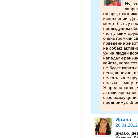
Ну, в
запре
говоря, охотник
исполнении. Да и
может быть у во
предыдущем обс
что лучшим оруж
очень громкий св
поведение живо
на собак) активи
уж на людей воо
нападали раньше.
койота, когда то
не будет карать
если, конечно, п
нелегальное ору
нельзя — могут и
Я предполагаю, ч
активизировались
свое возмущение
предпримут. Впро
Ирина
20.01.2012
думаю, дев