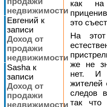
продажи
как на
недвижимости
прицени
Евгений
к
это съест
записи
На этот
Доход от
естестве
продажи
пристрел
недвижимости
же не зн
Sasha
к
нет. И
записи
жителей 
Доход от
следов в
продажи
так что 
недвижимости