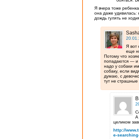
бояться. Б
Я вчера тоже ребенка
она даже удивилась: 
дождь гулять не ходи
Sash
20.01.
Я вот 
еще ни
Потому что хозя
попадаются — и 
надо у собаки и
собаку, если видя
думаю, с девочко
тут не страшные :
В
2
С
А
целиком зави
http://www.
e-searching-