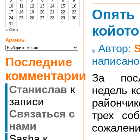
3
4
5
6
7
8
9
10
11
12
13
14
15
16
Опять
17
18
19
20
21
22
23
24
25
26
27
28
29
30
31
койото
« Фев
Архивы
Автор:
Архивы
написано
Последние
комментарии
За пос
Станислав
к
недель к
записи
райончи
Cвязаться с
трех соб
нами
сожалени
Sasha
к