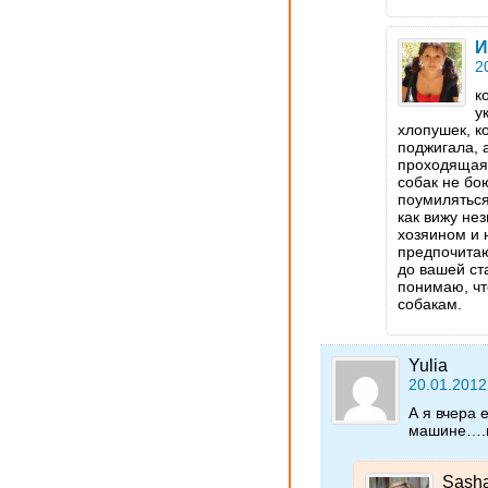
И
2
к
у
хлопушек, к
поджигала, 
проходящая
собак не бою
поумиляться
как вижу не
хозяином и 
предпочитаю
до вашей ст
понимаю, чт
собакам.
Yulia
20.01.2012
А я вчера 
машине….в
Sash