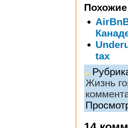
Похожие
AirBnB
Канад
Under
tax
Рубрик
Жизнь го
коммент
Просмотр
14 ком