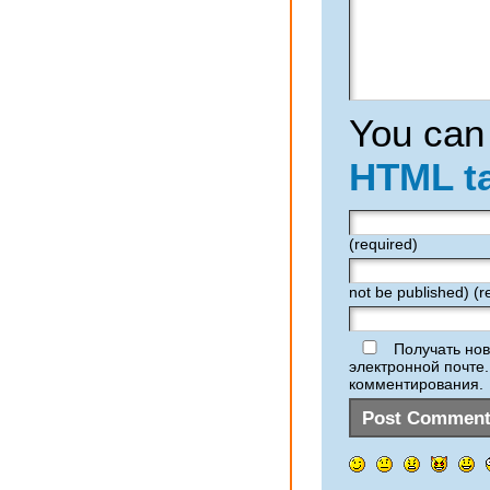
You can
HTML t
(required)
not be published) (r
Получать нов
электронной почте
комментирования.