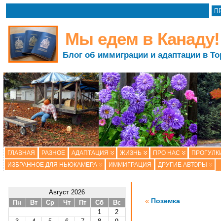
П
Мы едем в Канаду!
Блог об иммиграции и адаптации в То
ГЛАВНАЯ
РАЗНОЕ
АДАПТАЦИЯ
ЖИЗНЬ
ПРО НАС
ПРОГУЛК
ИЗБРАННОЕ ДЛЯ НЬЮКАМЕРА
ИММИГРАЦИЯ
ДРУГИЕ АВТОРЫ
Август 2026
«
Поземка
Пн
Вт
Ср
Чт
Пт
Сб
Вс
1
2