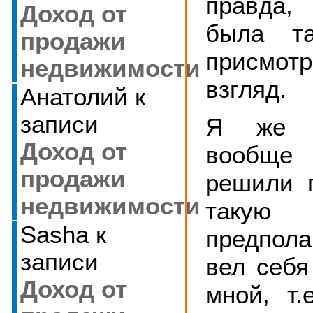
правда,
Доход от
была т
продажи
присмо
недвижимости
взгляд.
Анатолий
к
записи
Я же г
Доход от
вообще 
продажи
решили 
недвижимости
такую
Sasha
к
предпола
записи
вел себя
Доход от
мной, т.