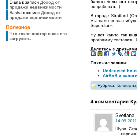
балеты Большого театр
Diana
к записи
Доход от
попробовать :).
продажи недвижимости
Sasha
к записи
Доход от
В городе Stratford (
продажи недвижимости
мы даже когда-нибудь
Superstar».
Полезное
Что такое аватар и как его
Ну вот как-то так ви
загрузить
программу составить. И
Делитесь с друзьями
Похожие записи:
Underused hous
AirBnB и налог
Рубрика:
Концерты,
4 комментария Ку
Svetlana
14.09.2011
Шура, Ста
— лиричны