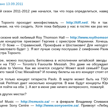
ано 13.09.2011
 сезон 2011-2012 уже начался, так что пора определиться, навер
 Торонто проходит кинофестиваль —
http://tiff.net/
. Но я так
 знаю, на что сходить. Хотя пока бабушка у нас в гостях как раз 
м сезоне мой любимый Roy Thomson Hall —
http://www.roythomso
ым концертом приезжает Гергиев с оркестром Мариинки. Хочешь
а! О боже — Стравинский, Прокофьев и Шостакович! Для неподго
тяжеловато будет :). Я вот лучше схожу послушаю 2 симфонию Рах
тра Торонто.
ное, можно послушать Бетховена в исполнении китайской звезды
и на TSO — Toronto’s Favourite Messiah. Это даже не обсуждает
lute to Vienna. Как же хочется сходить! Может всей семьей? Еще
 кто такой Стас Михайлов? И почему билеты на его концерт стоят от
я только концерт гитариста Pavlo. В марте может быть на TSO
zhak Perlman дает несколько концертов. В мае будут концерты Ю
я пойти на оба :). А вот в июне уже ничего интересного, пожалуй.
в других местах?
y of Music —
http://rcmusic.ca/
— в феврале Владимир Спиваков.
сцене Sony Centre —
http://www.sonycentre.ca/
. Привезут «Лебе