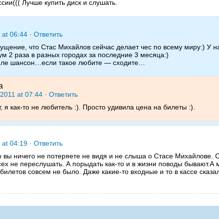
ссии((( Лучше купить диск и слушать.
 at 06:44
· Ответить
ущение, что Стас Михайлов сейчас делает чес по всему миру:) У 
м 2 раза в разных городах за последние 3 месяца:)
тиле шансон…если такое любите — сходите…
a
2011 at 07:44
· Ответить
, я как-то не любитель :). Просто удивила цена на билеты :).
 at 04:19
· Ответить
о вы ничего не потеряете не видя и не слыша о Стасе Михайлове. 
сех не переслушать. А порыдать как-то и в жизни поводы бывают.А 
 билетов совсем не было. Даже какие-то входные и то в кассе сказа