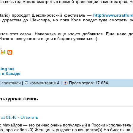
а весь год можно смотреть в прямой трансляции в кинотеатрах. Н
Ontario) проходит Шекспировский фестиваль —
http://www.stratford
 дорастем до Шекспира, но пока Коля поедет туда смотреть ро
дится этот сезон. Наверняка еще что-то добавится. Еще надо д
 как-то все успеть и еще и в бюджет уложиться :).
:
ing tax
и в Канаде
 спектакли
|
комментария 4
|
Просмотров: 17 634
льтурная жизнь
 at 01:46
· Ответить
с Михайлов — это сейчас очень популярный в России исполнитель
х, про любовь:0) Женщины рыдают на концертах))) Но билеты на н