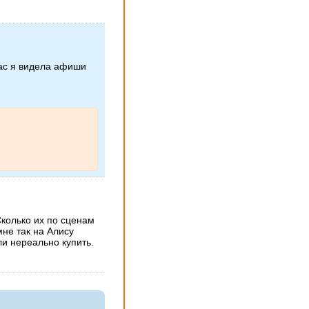
нас я видела афиши
Сколько их по сценам
мне так на Алису
ли нереально купить.