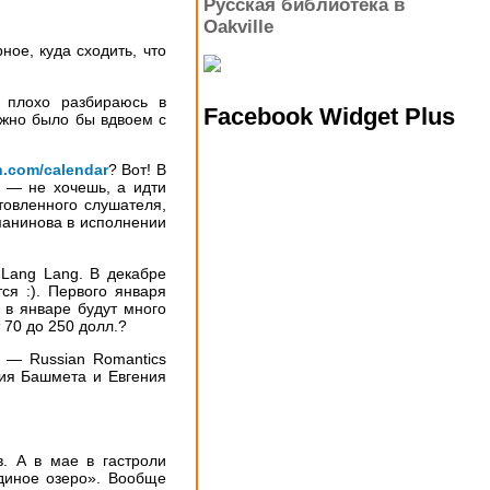
Русская библиотека в
Oakville
ное, куда сходить, что
 плохо разбираюсь в
Facebook Widget Plus
можно было бы вдвоем с
n.com/calendar
? Вот! В
 — не хочешь, а идти
товленного слушателя,
манинова в исполнении
 Lang Lang. В декабре
ся :). Первого января
 в январе будут много
 70 до 250 долл.?
 — Russian Romantics
рия Башмета и Евгения
 А в мае в гастроли
диное озеро». Вообще