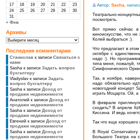
17
18
19
20
21
22
23
Автор:
Sasha
, напис
24
25
26
27
28
29
30
Театрально-концертный
31
посмотреть.
« Фев
Вот прямо сейчас в
Архивы
киноискусстве, что не
Архивы
Колей выбраться :).
Что предлагает в это
Последние комментарии
октябре с единственн
Станислав
к записи
Cвязаться с
надо :). Но программ
нами
типа меня, пожалуй, 
Sasha
к записи
Задать вопрос
Симфонического Оркес
бухгалтеру
Так, в ноябре, навер
Vladyslav
к записи
Задать
надо обязательно идт
вопрос бухгалтеру
новогодний концерт Sa
Sasha
к записи
Доход от
играть Моцарта. Ой, а
продажи недвижимости
Анатолий
к записи
Доход от
В феврале приглянулс
продажи недвижимости
сходить? В апреле It
Sasha
к записи
Доход от
Киссина. И ведь хочетс
продажи недвижимости
Евгений
к записи
Доход от
Так что еще хорошего 
продажи недвижимости
В Royal Conservator
Sasha
к записи
Доход от
Большого Театра на 
продажи недвижимости