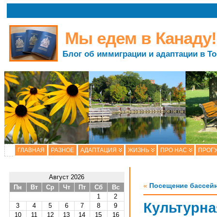
Мы едем в Канаду!
Блог об иммиграции и адаптации в Т
ГЛАВНАЯ
РАЗНОЕ
АДАПТАЦИЯ
ЖИЗНЬ
ПРО НАС
ПРОГУ
Август 2026
«
Посещение бассей
Пн
Вт
Ср
Чт
Пт
Сб
Вс
1
2
Культурна
3
4
5
6
7
8
9
10
11
12
13
14
15
16