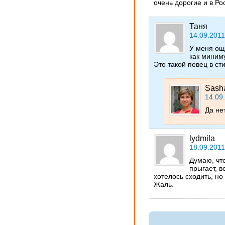
очень дорогие и в Ро
Таня
14.09.2011
У меня ощ
как миниму
Это такой певец в с
Sash
14.09.
Да нет
lydmila
18.09.2011
Думаю, чт
прыгает, в
хотелось сходить, но
Жаль.