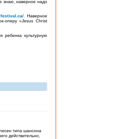
е знаю, наверное надо
festival.ca/
. Наверное
к-оперу «Jesus Christ
ля ребенка культурную
 песен типа шансона
его действительно,