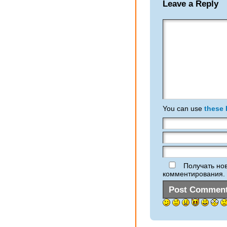
Leave a Reply
You can use
these
Получать нов
комментирования.