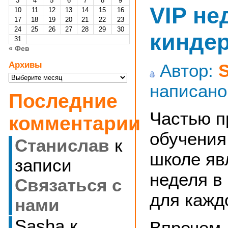
3
4
5
6
7
8
9
VIP не
10
11
12
13
14
15
16
17
18
19
20
21
22
23
24
25
26
27
28
29
30
кинде
31
« Фев
Архивы
Автор:
Архивы
написано
Последние
Частью 
комментарии
обучения
Станислав
к
школе яв
записи
неделя в
Cвязаться с
для кажд
нами
Sasha
к
Впрочем