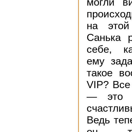
могли в
происхо
на этой
Санька 
себе, к
ему зада
такое в
VIP? Все
— это 
счастли
Ведь теп
он т