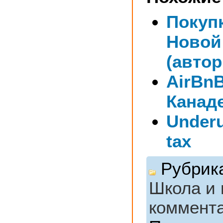
Покуп
Новой
(авто
AirBnB
Канад
Under
tax
Рубрик
Школа и 
коммент