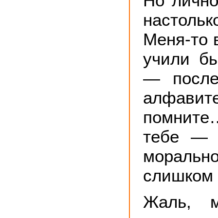
Но лично
настольк
Меня-то 
учили бы
— после
алфави
помнит
тебе — V
морально
слишком 
Жаль, 