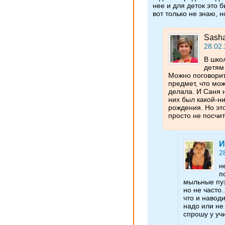
нее и для деток это 
вот только не знаю, 
Sash
28.02.
В шко
детям
Можно поговорит
предмет, что мож
делала. И Саня н
них был какой-н
рождения. Но это
просто не посчит
И
2
н
п
мыльные пуз
но не часто
что и навод
надо или не
спрошу у у