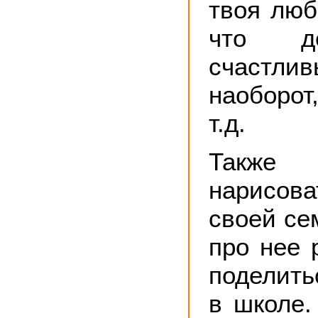
твоя люб
что д
счастли
наоборот
т.д.
Такж
нарисов
своей се
про нее 
поделить
в школе.