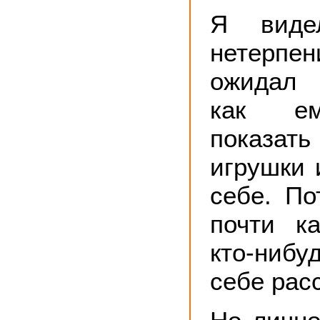
Я виде
нетерпе
ожидал 
как ем
показат
игрушки 
себе. По
почти к
кто-нибу
себе расс