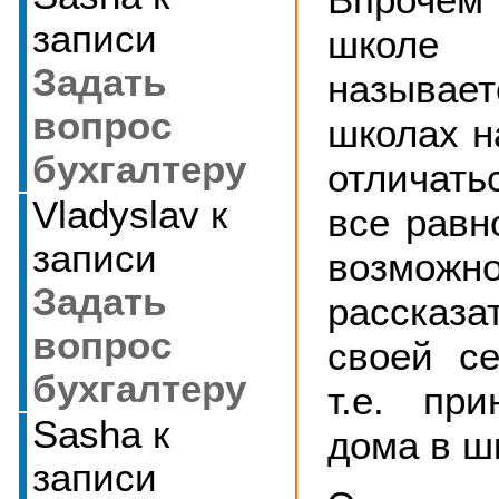
записи
школе
Задать
называет
вопрос
школах н
бухгалтеру
отличат
Vladyslav
к
все равн
записи
возможн
Задать
рассказ
вопрос
своей с
бухгалтеру
т.е. при
Sasha
к
дома в шк
записи