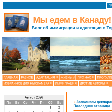
П
Мы едем в Канаду!
Блог об иммиграции и адаптации в То
ГЛАВНАЯ
РАЗНОЕ
АДАПТАЦИЯ
ЖИЗНЬ
ПРО НАС
ПРОГУЛК
ИЗБРАННОЕ ДЛЯ НЬЮКАМЕРА
ИММИГРАЦИЯ
ДРУГИЕ АВТОРЫ
Август 2026
«
Заполняем деклара
Пн
Вт
Ср
Чт
Пт
Сб
Вс
Последняя страница
1
2