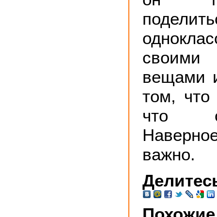
поде
одноклас
своим
вещами и
том, что
что о
Наверно
важно.
Делитесь
Похожие