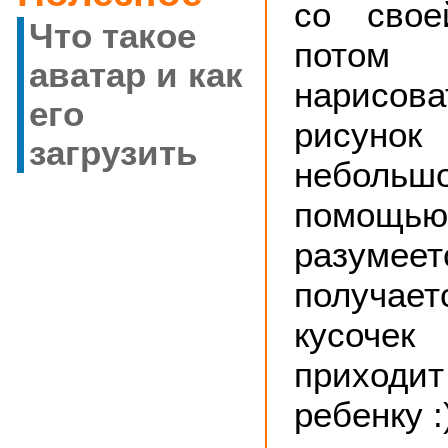
со свое
Что такое
пото
аватар и как
нарисов
его
рисунок
загрузить
небольшо
помощью
разуме
получае
кусоч
приход
ребенку :