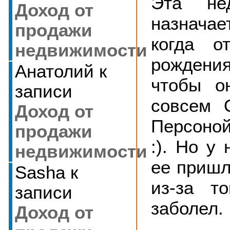
Эта не
Доход от
назнача
продажи
когда о
недвижимости
рождени
Анатолий
к
чтобы о
записи
совсем 
Доход от
Персоной
продажи
:). Но у 
недвижимости
ее пришл
Sasha
к
из-за т
записи
заболел.
Доход от