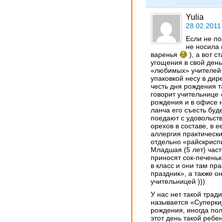
Yulia
28.02.2011
Если не по
не носила 
варенья
), а вот с
угощения в свой ден
«любимых» учителе
упаковкой несу в дир
честь дня рождения т
говорит учительнице 
рождения и в офисе н
ланча его съесть буд
поедают с удовольст
орехов в составе, в е
аллергия практически 
отдельно «райскрисп
Младшая (5 лет) част
приносят сок-печень
в класс и они там пр
праздник», а также о
учительницей )))
У нас нет такой трад
называется «Суперкид
рождения, иногда пол
этот день такой ребе