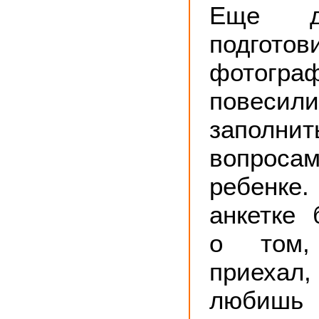
Еще д
подготов
фотогра
повесил
заполни
вопрос
ребенк
анкетке
о том,
приех
любишь 