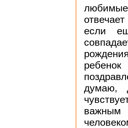
любим
отвечает
если е
совпад
рождени
ребено
поздра
думаю, 
чувству
важны
человеком