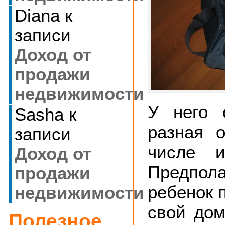
Diana
к
записи
Доход от
продажи
недвижимости
У него 
Sasha
к
разная 
записи
числе и
Доход от
Предпол
продажи
ребенок 
недвижимости
свой дом
Полезное