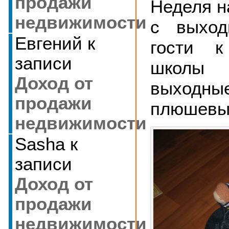
продажи
Неделя н
недвижимости
с выход
Евгений
к
гости к
записи
школ
Доход от
выходн
продажи
плюшевы
недвижимости
Sasha
к
записи
Доход от
продажи
недвижимости