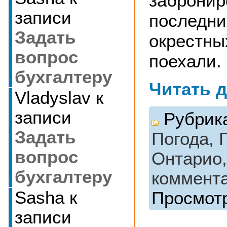
забронир
записи
последни
Задать
окрестны
вопрос
поехали.
бухгалтеру
Читать 
Vladyslav
к
записи
Рубрик
Задать
Погода,
вопрос
Онтарио
бухгалтеру
коммент
Sasha
к
Просмотр
записи