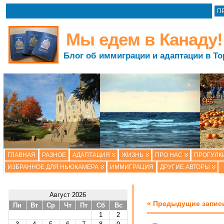
П
Мы едем в Канаду!
Блог об иммиграции и адаптации в То
ГЛАВНАЯ
РАЗНОЕ
АДАПТАЦИЯ
ЖИЗНЬ
ПРО НАС
ПРОГУЛК
ИЗБРАННОЕ ДЛЯ НЬЮКАМЕРА
ИММИГРАЦИЯ
ДРУГИЕ АВТОРЫ
Август 2026
« Предыдущие запис
Пн
Вт
Ср
Чт
Пт
Сб
Вс
1
2