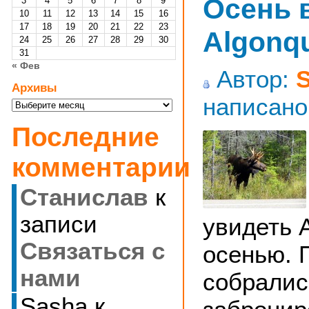
Осень 
3
4
5
6
7
8
9
10
11
12
13
14
15
16
17
18
19
20
21
22
23
Algonq
24
25
26
27
28
29
30
31
« Фев
Автор:
Архивы
написано
Архивы
Последние
комментарии
Станислав
к
записи
увидеть 
Cвязаться с
осенью. 
нами
собралис
Sasha
к